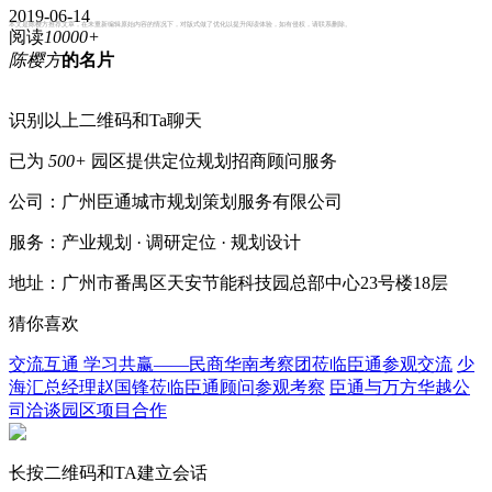
2019-06-14
本文是陈樱方推荐文章，在未重新编辑原始内容的情况下，对版式做了优化以提升阅读体验，如有侵权，请联系删除。
阅读
10000+
陈樱方
的名片
识别以上二维码和Ta聊天
已为
500+
园区提供定位规划招商顾问服务
公司：广州臣通城市规划策划服务有限公司
服务：产业规划 · 调研定位 · 规划设计
地址：广州市番禺区天安节能科技园总部中心23号楼18层
猜你喜欢
交流互通 学习共赢——民商华南考察团莅临臣通参观交流
少
海汇总经理赵国锋莅临臣通顾问参观考察
臣通与万方华越公
司洽谈园区项目合作
长按二维码和TA建立会话