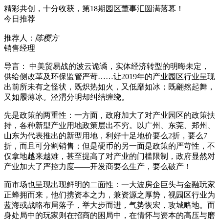
精彩共创，十分收获，第18期园区董事汇圆满落幕！
今日推荐
推荐人：
陈樱方
销售经理
导言： 中美贸易战的波云诡谲，实体经济转型的明晦未定，
供给侧改革及环保监管严苛……让2019年的产业园区行业呈现
出前所未有之怪状，既炽热如火，又低靡如冰；既翩然起舞，
又如履薄冰。泾渭分明却纠结缠绕。
先是政策的两重性：一方面，政府加大了对产业园区的政策扶
持，各种新型产业用地政策层出不穷。以广州、东莞、郑州、
山东为代表推出的新型用地，利好十足地价要么2折，要么7
折，而且可分割销售；但是硬币的另一面是政策的严苛性，不
仅拿地越来越难，甚至提高了对产业的门槛限制，政府显然对
产业加大了严控力度——开发商要么生产，要么破产！
而市场也呈现出现鲜明的二面性：一大波房企巨头与金融玩家
正蜂拥而来，他们携资本之力，兼资源之厚势，视园区行业为
蓝海或战略布局落子，举大步而进，气势恢宏，攻城略地。而
身处局中的玩家则在招商的困局中，在情怀与资本的高压与磨