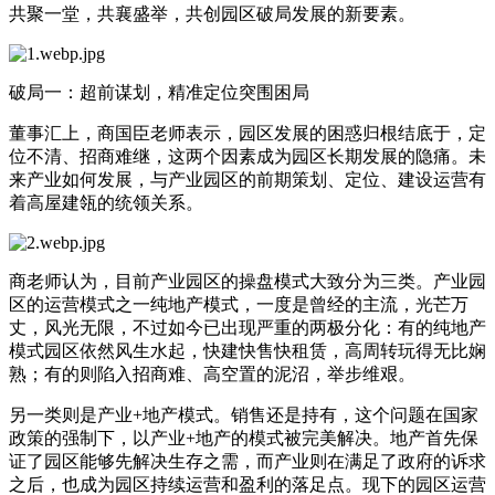
共聚一堂，共襄盛举，共创园区破局发展的新要素。
破局一：超前谋划，精准定位突围困局
董事汇上，商国臣老师表示，园区发展的困惑归根结底于，定
位不清、招商难继，这两个因素成为园区长期发展的隐痛。未
来产业如何发展，与产业园区的前期策划、定位、建设运营有
着高屋建瓴的统领关系。
商老师认为，目前产业园区的操盘模式大致分为三类。产业园
区的运营模式之一纯地产模式，一度是曾经的主流，光芒万
丈，风光无限，不过如今已出现严重的两极分化：有的纯地产
模式园区依然风生水起，快建快售快租赁，高周转玩得无比娴
熟；有的则陷入招商难、高空置的泥沼，举步维艰。
另一类则是产业+地产模式。销售还是持有，这个问题在国家
政策的强制下，以产业+地产的模式被完美解决。地产首先保
证了园区能够先解决生存之需，而产业则在满足了政府的诉求
之后，也成为园区持续运营和盈利的落足点。现下的园区运营