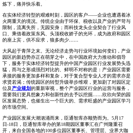
炼下，痛并快乐着。
在实体经济转型的艰难时刻，园区的客户——企业也遭遇着冰
火两重天的境况。传统企业由于环保、税收以及产业的严苛与
限制，流离失所，无园安身；而科技龙头企业契合了行业风
口、乘借着政策东风、头顶税收娇子的光环，成为政府和园区
的座上宾，供不应求，狼多肉少……
大风起于青萍之末。无论经济走势与行业环境如何变幻，产业
园区的新趋势亦正在萌芽之中，在中国政府大力推动和倡导
下，服务于实体经济转型提升的中国产业园区行业发展势头迅
猛，而与之形成强烈对比的、鲜明不对称的是：产业园区需要
承接的服务更加多样和复杂，对于复合型专业人才的需求亦是
求贤若渴；传统园区的转型升级举步维艰，更加剧了对园区定
位及
产业规划
的重新审视，整个产业园区行业的运营与服务，
需要我们更具想象力和创新性的去予以挖掘……欣欣向荣的园
区发展态势，也催生出一个巨大的、需求旺盛的产业园区学习
的市场空间。
产业园区发展大潮汹涌而来，臣通智库亦顺势而为。5月17
日-18日，臣通智库举办的第18期园区董事汇在广州隆重召
开，来自全国各地的100多位园区董事长、管理层、业界大咖