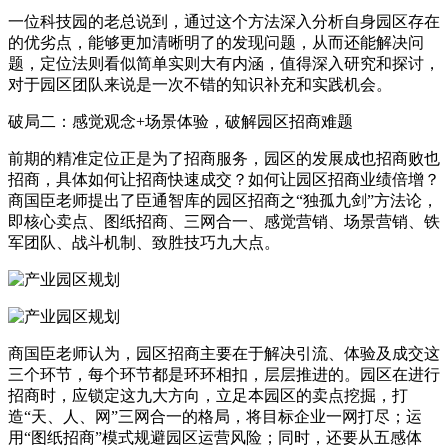
一位科技园的老总说到，通过这个方法深入分析自身园区存在
的优劣点，能够更加清晰明了的发现问题，从而还能解决问
题，定位法则看似简单实则大有内涵，值得深入研究和探讨，
对于园区团队来说是一次不错的知识补充和实践机会。
破局二：感觉观念+场景体验，破解园区招商难题
前期的精准定位正是为了招商服务，园区的发展成也招商败也
招商，具体如何让招商快速成交？如何让园区招商业绩倍增？
商国臣老师提出了臣通智库的园区招商之“独孤九剑”方法论，
即核心卖点、图纸招商、三网合一、感觉营销、场景营销、铁
军团队、战斗机制、致胜技巧九大点。
商国臣老师认为，园区招商主要在于解决引流、体验及成交这
三个环节，每个环节都是环环相扣，层层推进的。园区在进行
招商时，应锁定这九大方向，立足本园区的卖点挖掘，打
造“天、人、网”三网合一的格局，将目标企业一网打尽；运
用“图纸招商”模式规避园区运营风险；同时，还要从五感体