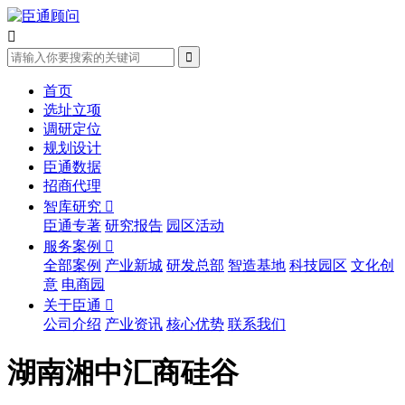


首页
选址立项
调研定位
规划设计
臣通数据
招商代理
智库研究

臣通专著
研究报告
园区活动
服务案例

全部案例
产业新城
研发总部
智造基地
科技园区
文化创
意
电商园
关于臣通

公司介绍
产业资讯
核心优势
联系我们
湖南湘中汇商硅谷