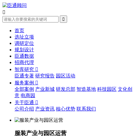


首页
选址立项
调研定位
规划设计
臣通数据
招商代理
智库研究

臣通专著
研究报告
园区活动
服务案例

全部案例
产业新城
研发总部
智造基地
科技园区
文化创
意
电商园
关于臣通

公司介绍
产业资讯
核心优势
联系我们
服装产业与园区运营