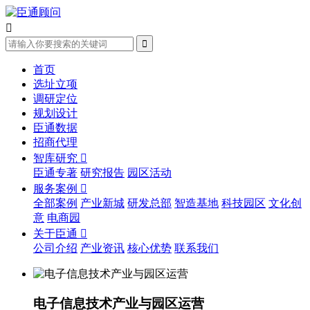


首页
选址立项
调研定位
规划设计
臣通数据
招商代理
智库研究

臣通专著
研究报告
园区活动
服务案例

全部案例
产业新城
研发总部
智造基地
科技园区
文化创
意
电商园
关于臣通

公司介绍
产业资讯
核心优势
联系我们
电子信息技术产业与园区运营