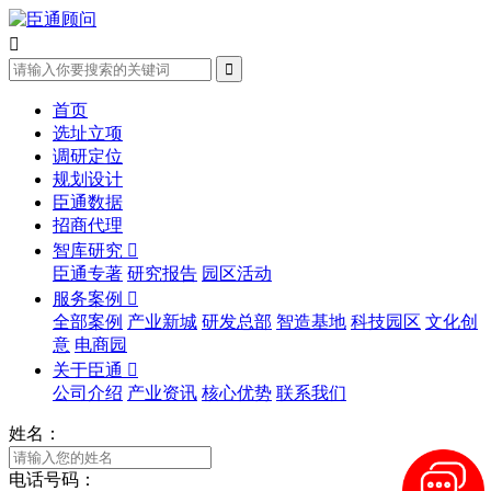


首页
选址立项
调研定位
规划设计
臣通数据
招商代理
智库研究

臣通专著
研究报告
园区活动
服务案例

全部案例
产业新城
研发总部
智造基地
科技园区
文化创
意
电商园
关于臣通

公司介绍
产业资讯
核心优势
联系我们
姓名：
电话号码：