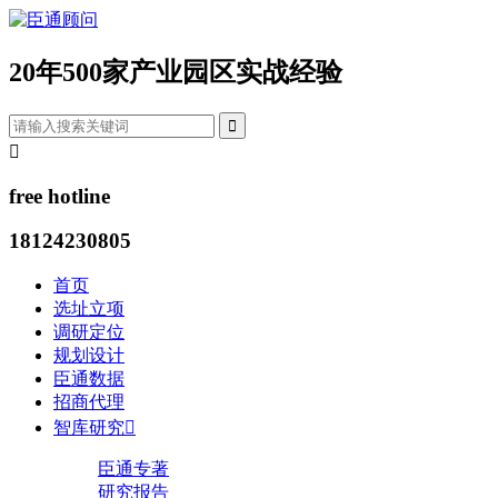
20年500家产业园区实战经验


free hotline
18124230805
首页
选址立项
调研定位
规划设计
臣通数据
招商代理
智库研究

臣通专著
研究报告