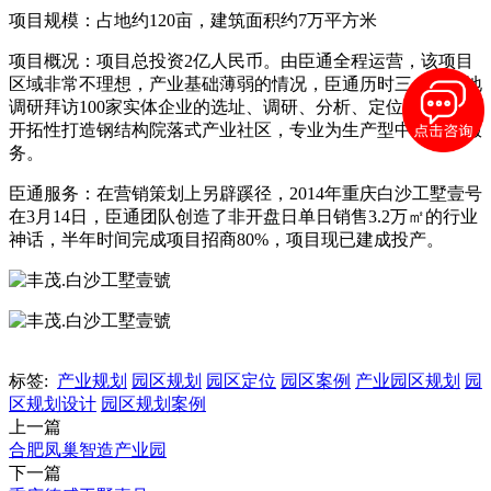
项目规模：占地约120亩，建筑面积约7万平方米
项目概况：项目总投资2亿人民币。由臣通全程运营，该项目
区域非常不理想，产业基础薄弱的情况，臣通历时三个月实地
调研拜访100家实体企业的选址、调研、分析、定位下在重庆
开拓性打造钢结构院落式产业社区，专业为生产型中小企业服
务。
臣通服务：在营销策划上另辟蹊径，2014年重庆白沙工墅壹号
在3月14日，臣通团队创造了非开盘日单日销售3.2万㎡的行业
神话，半年时间完成项目招商80%，项目现已建成投产。
标签:
产业规划
园区规划
园区定位
园区案例
产业园区规划
园
区规划设计
园区规划案例
上一篇
合肥凤巢智造产业园
下一篇