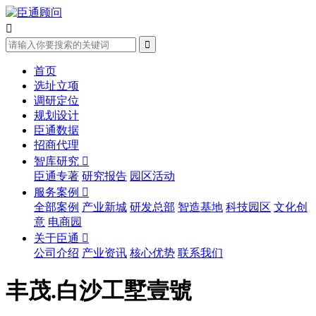


首页
选址立项
调研定位
规划设计
臣通数据
招商代理
智库研究

臣通专著
研究报告
园区活动
服务案例

全部案例
产业新城
研发总部
智造基地
科技园区
文化创
意
电商园
关于臣通

公司介绍
产业资讯
核心优势
联系我们
丰茂.白沙工墅壹號