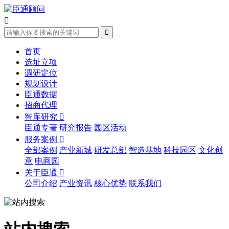


首页
选址立项
调研定位
规划设计
臣通数据
招商代理
智库研究

臣通专著
研究报告
园区活动
服务案例

全部案例
产业新城
研发总部
智造基地
科技园区
文化创
意
电商园
关于臣通

公司介绍
产业资讯
核心优势
联系我们