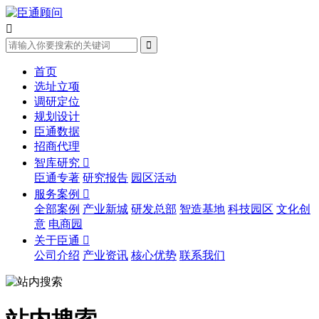


首页
选址立项
调研定位
规划设计
臣通数据
招商代理
智库研究

臣通专著
研究报告
园区活动
服务案例

全部案例
产业新城
研发总部
智造基地
科技园区
文化创
意
电商园
关于臣通

公司介绍
产业资讯
核心优势
联系我们