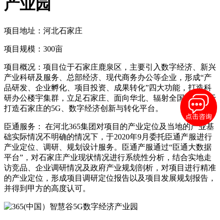
产业园
项目地址：河北石家庄
项目规模：300亩
项目概况：项目位于石家庄鹿泉区，主要引入数字经济、新兴
产业科研及服务、总部经济、现代商务办公等企业，形成“产
品研发、企业孵化、项目投资、成果转化”四大功能，打造科
研办公楼宇集群，立足石家庄、面向华北、辐射全国，致力于
打造石家庄的5G、数字经济创新与转化平台。
臣通服务： 在河北365集团对项目的产业定位及当地的产业基
础实际情况不明确的情况下，于2020年9月委托臣通产服进行
产业定位、调研、规划设计服务。臣通产服通过“臣通大数据
平台”，对石家庄产业现状情况进行系统性分析，结合实地走
访竞品、企业调研情况及政府产业规划剖析，对项目进行精准
的产业定位，形成项目调研定位报告以及项目发展规划报告，
并得到甲方的高度认可。