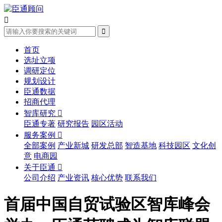


首页
选址立项
调研定位
规划设计
臣通数据
招商代理
智库研究

臣通专著
研究报告
园区活动
服务案例

全部案例
产业新城
研发总部
智造基地
科技园区
文化创
意
电商园
关于臣通

公司介绍
产业资讯
核心优势
联系我们
首届中国自贸试验区智库峰会