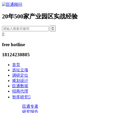
20年500家产业园区实战经验


free hotline
18124230805
首页
选址立项
调研定位
规划设计
臣通数据
招商代理
智库研究

臣通专著
研究报告