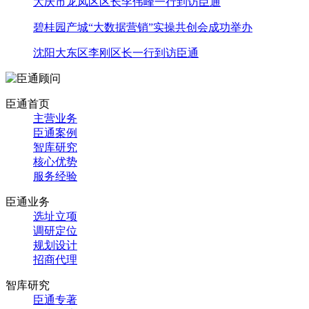
大庆市龙凤区区长李伟峰一行到访臣通
碧桂园产城“大数据营销”实操共创会成功举办
沈阳大东区李刚区长一行到访臣通
臣通首页
主营业务
臣通案例
智库研究
核心优势
服务经验
臣通业务
选址立项
调研定位
规划设计
招商代理
智库研究
臣通专著