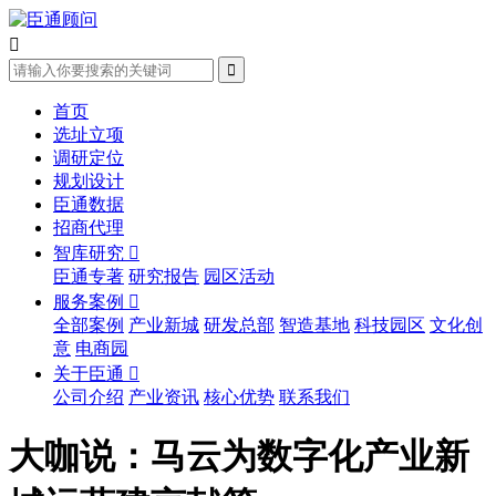


首页
选址立项
调研定位
规划设计
臣通数据
招商代理
智库研究

臣通专著
研究报告
园区活动
服务案例

全部案例
产业新城
研发总部
智造基地
科技园区
文化创
意
电商园
关于臣通

公司介绍
产业资讯
核心优势
联系我们
大咖说：马云为数字化产业新