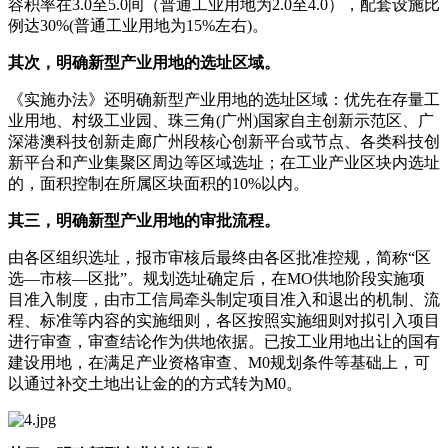
容积率在3.0至5.0间（普通工业用地为2.0至4.0），配套设施比
例达30%(普通工业用地为15%左右)。
其次，明确新型产业用地的选址区域。
《实施办法》还明确新型产业用地的选址区域：优先在存量工
业用地、村级工业园、珠三角(广州)国家自主创新示范区、广
深港澳科技创新走廊广州段核心创新平台或节点、各类科技创
新平台和产业集聚区周边等区域选址；在工业产业区块内选址
的，面积控制在所属区块面积的10%以内。
其三，明确新型产业用地的审批流程。
由各区组织选址，报市审核后最终由各区批准控规，简称“区
选—市核—区批”。规划选址确定后，在MO供地阶段实施项
目准入制度，由市工信局牵头制定项目准入和退出的机制、流
程、标准等内容的实施细则，各区按照实施细则对拟引入项目
进行审查，审查结论作为供地依据。已按工业用地出让的国有
建设用地，在满足产业资格审查、M0规划条件等基础上，可
以通过补交土地出让金的的方式转为M0。