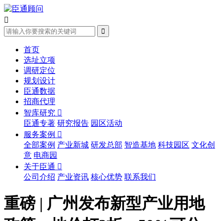


首页
选址立项
调研定位
规划设计
臣通数据
招商代理
智库研究

臣通专著
研究报告
园区活动
服务案例

全部案例
产业新城
研发总部
智造基地
科技园区
文化创
意
电商园
关于臣通

公司介绍
产业资讯
核心优势
联系我们
重磅 | 广州发布新型产业用地